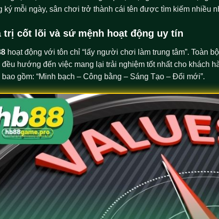
 ký mỗi ngày, sân chơi trở thành cái tên được tìm kiếm nhiều nhất
 trị cốt lõi và sứ mệnh hoạt động uy tín
88
hoạt động với tôn chỉ “lấy người chơi làm trung tâm”. Toàn bộ
 đều hướng đến việc mang lại trải nghiệm tốt nhất cho khách hàn
 bao gồm: “Minh bạch – Công bằng – Sáng Tạo – Đổi mới”.