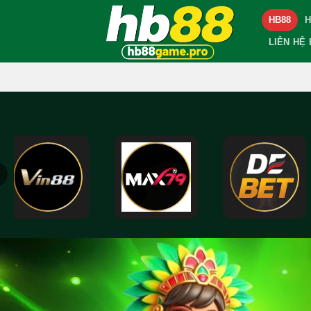
Bỏ
HB88
qua
nội
LIÊN HỆ 
dung