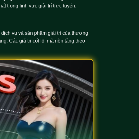
 trong lĩnh vực giải trí trực tuyến.
 dịch vụ và sản phẩm giải trí của thương
g. Các giá trị cốt lõi mà nền tảng theo