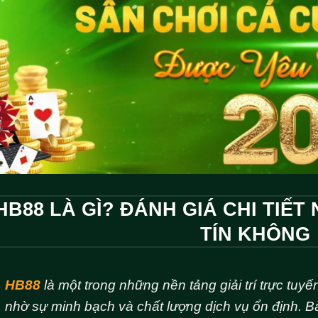
HB88 LÀ GÌ? ĐÁNH GIÁ CHI TIẾT
TÍN KHÔNG
HB88
là một trong những nền tảng giải trí trực tu
nhờ sự minh bạch và chất lượng dịch vụ ổn định. Bà