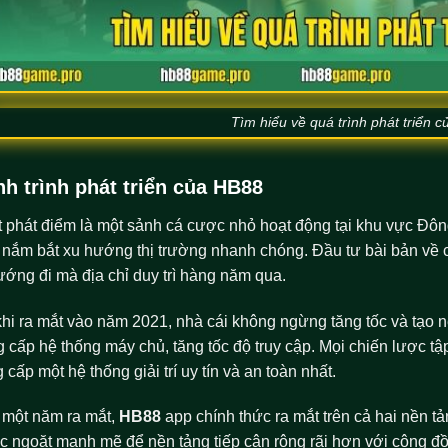
Tìm hiểu về quá trình phát triển 
h trình phát triển của HB88
 phát điểm là một sảnh cá cược nhỏ hoạt động tại khu vực Đôn
nắm bắt xu hướng thị trường nhanh chóng. Đầu tư bài bản về c
ướng đi mà địa chỉ duy trì hàng năm qua.
hi ra mắt vào năm 2021, nhà cái không ngừng tăng tốc và tạo 
 cấp hệ thống máy chủ, tăng tốc độ truy cập. Mọi chiến lược tậ
 cấp một hệ thống giải trí uy tín và an toàn nhất.
một năm ra mắt,
HB88
app chính thức ra mắt trên cả hai nền t
 ngoặt mạnh mẽ để nền tảng tiếp cận rộng rãi hơn với cộng đồ