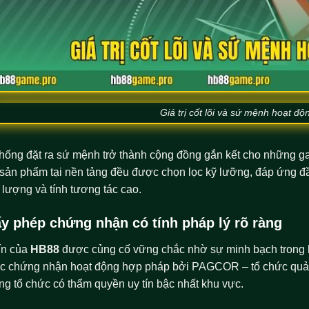
Giá trị cốt lõi và sứ mệnh hoạt độn
hống đặt ra sứ mệnh trở thành cộng đồng gắn kết cho những ga
sản phẩm tại nền tảng đều được chọn lọc kỹ lưỡng, đáp ứng đầy
 lượng và tính tương tác cao.
y phép chứng nhận có tính pháp lý rõ ràng
ín của
HB88
được củng cố vững chắc nhờ sự minh bạch trong ho
 chứng nhận hoạt động hợp pháp bởi PAGCOR – tổ chức quản lý g
g tổ chức có thẩm quyền uy tín bậc nhất khu vực.