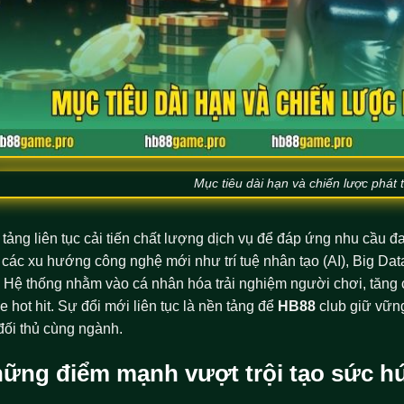
Mục tiêu dài hạn và chiến lược phát t
tảng liên tục cải tiến chất lượng dịch vụ để đáp ứng nhu cầu 
các xu hướng công nghệ mới như trí tuệ nhân tạo (AI), Big Dat
 Hệ thống nhằm vào cá nhân hóa trải nghiệm người chơi, tăng
 hot hit. Sự đổi mới liên tục là nền tảng để
HB88
club giữ vững
đối thủ cùng ngành.
ững điểm mạnh vượt trội tạo sức h