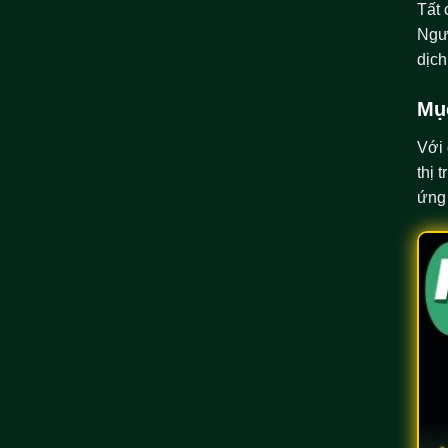
Tất 
Ngườ
dịch
Mục
Với 
thị 
ứng