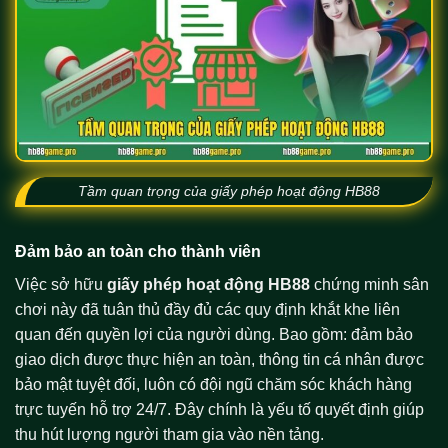
Tầm quan trọng của giấy phép hoạt động HB88
Đảm bảo an toàn cho thành viên
Việc sở hữu
giấy phép hoạt động HB88
chứng minh sân
chơi này đã tuân thủ đầy đủ các quy định khắt khe liên
quan đến quyền lợi của người dùng. Bao gồm: đảm bảo
giao dịch được thực hiện an toàn, thông tin cá nhân được
bảo mật tuyệt đối, luôn có đội ngũ chăm sóc khách hàng
trực tuyến hỗ trợ 24/7. Đây chính là yếu tố quyết định giúp
thu hút lượng người tham gia vào nền tảng.