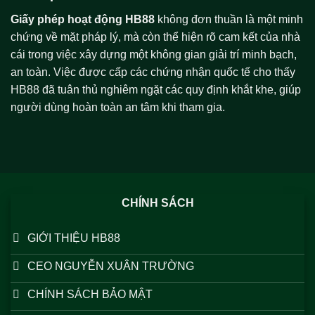
Giấy phép hoạt động HB88
không đơn thuần là một minh
chứng về mặt pháp lý, mà còn thể hiện rõ cam kết của nhà
cái trong việc xây dựng một không gian giải trí minh bạch,
an toàn. Việc được cấp các chứng nhận quốc tế cho thấy
HB88 đã tuân thủ nghiêm ngặt các quy định khắt khe, giúp
người dùng hoàn toàn an tâm khi tham gia.
CHÍNH SÁCH
GIỚI THIỆU HB88
CEO NGUYỄN XUÂN TRƯỜNG
CHÍNH SÁCH BẢO MẬT