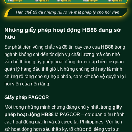
Hạn chế tối đa những rủi ro về mặt pháp lý cho hội viên
Những giấy phép hoạt động HB88 đang sở
hữu
Sự phát triển vững chắc và độ tin cậy cao của
HB88
trong
ngành không chỉ đến từ dịch vụ chất lượng mà còn nhờ
vào hệ thống giấy phép hoạt động được cấp bởi cơ quan
quản lý hàng đầu thế giới. Những chứng chỉ này là minh
chứng rõ ràng cho sự hợp pháp, cam kết bảo vệ quyền lợi
hội viên của nền tảng.
Giấy phép PAGCOR
Một trong những minh chứng đáng chú ý nhất trong
giấy
phép hoạt động HB88
là PAGCOR – cơ quan điều hành
các hoạt động giải trí và cá cược tại Philippines. Với lịch
sử hoạt động hơn sáu thập kỷ, tổ chức nổi tiếng với sự