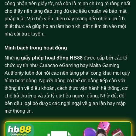
công nhận trên giấy tờ, mà còn là minh chứng rõ ràng nhất
cho thấy nền tảng đáp ứng đủ các tiêu chuẩn về bảo mật,
pháp luật. Với hội viên, điều này mang đến nhiều lợi ích
thiết thực và giúp họ an tâm hơn khi đặt niềm tin vào một
nhà cái trực tuyến.
Minh bạch trong hoạt động
Những
giấy phép hoạt động HB88
được cấp bởi các tổ
chức uy tín như Curacao eGaming hay Malta Gaming
Authority luôn đòi hỏi các nền tảng phải công khai mọi quy
trình hoạt động. Người dùng có thể dễ dàng tiếp cận với
thông tin về điều khoản, cách thức vận hành hệ thống, cơ
chế trả thưởng và xử lý dữ liệu người dùng. Nhờ đó, đôi
bên đều loại bỏ được các nghi ngại về gian lận hay mập
mờ thông tin.