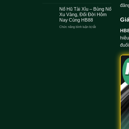
Xổ
Đỉnh
Số
đăng
Số
Cao
May
Nổ Hũ Tài Xỉu – Bùng Nổ
Siêu
&
Mắn
Xu Vàng, Đổi Đời Hôm
Tốc
Đổi
Giá
Nay Cùng HB88
Giải
Thưởng
ở
Chức năng bình luận bị tắt
Trí
Thần
HB
Nổ
Cực
Tốc
Hũ
Đỉnh
hiệu
Tài
–
đuổi
Xỉu
Trúng
–
Thưởng
Bùng
Tích
Nổ
Tắc
Xu
Vàng,
Đổi
Đời
Hôm
Nay
Cùng
HB88