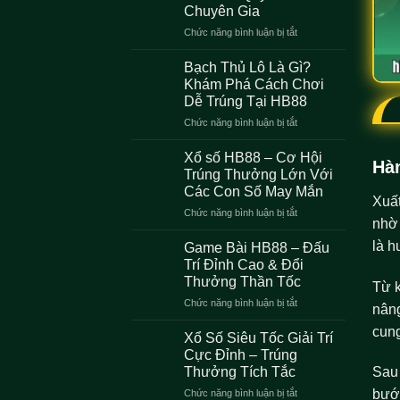
Cào
Cược
Chuyên Gia
–
Dễ
ở
Chức năng bình luận bị tắt
Săn
Dàng
Soi
Cá
Cầu
Trúng
Bạch Thủ Lô Là Gì?
Bạch
Lớn
Khám Phá Cách Chơi
Thủ
Đổi
Dễ Trúng Tại HB88
Miền
Thưởng
ở
Chức năng bình luận bị tắt
Bắc
Cực
Bạch
–
Nhanh
Thủ
Bí
Xổ số HB88 – Cơ Hội
Hàn
Lô
Quyết
Trúng Thưởng Lớn Với
Là
Chơi
Các Con Số May Mắn
Gì?
Của
Xuất
ở
Chức năng bình luận bị tắt
Khám
Chuyên
nhờ 
Xổ
Phá
Gia
số
Cách
là h
Game Bài HB88 – Đấu
HB88
Chơi
Trí Đỉnh Cao & Đổi
–
Dễ
Thưởng Thần Tốc
Từ k
Cơ
Trúng
ở
Chức năng bình luận bị tắt
Hội
Tại
nâng
Game
Trúng
HB88
cung
Bài
Thưởng
Xổ Số Siêu Tốc Giải Trí
HB88
Lớn
Cực Đỉnh – Trúng
–
Với
Thưởng Tích Tắc
Sau 
Đấu
Các
ở
bước
Chức năng bình luận bị tắt
Trí
Con