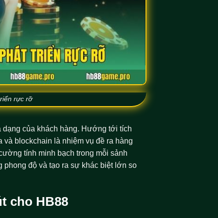
riển rực rỡ
đa dạng của khách hàng. Hướng tới tích
a và blockchain là nhiệm vụ đề ra hàng
 cường tính minh bạch trong mỗi sảnh
 phong độ và tạo ra sự khác biệt lớn so
út cho HB88