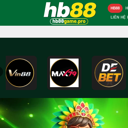
Bỏ
HB88
qua
nội
LIÊN HỆ 
dung