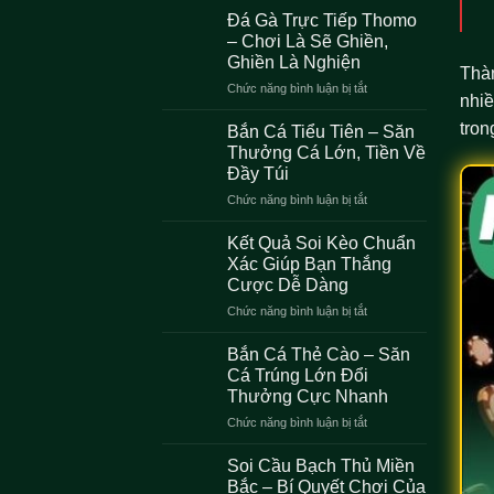
Đá Gà Trực Tiếp Thomo
– Chơi Là Sẽ Ghiền,
Ghiền Là Nghiện
Thà
ở
Chức năng bình luận bị tắt
nhiề
Đá
Gà
tron
Bắn Cá Tiểu Tiên – Săn
Trực
Thưởng Cá Lớn, Tiền Về
Tiếp
Đầy Túi
Thomo
ở
Chức năng bình luận bị tắt
–
Bắn
Chơi
Cá
Là
Kết Quả Soi Kèo Chuẩn
Tiểu
Sẽ
Xác Giúp Bạn Thắng
Tiên
Ghiền,
Cược Dễ Dàng
–
Ghiền
ở
Chức năng bình luận bị tắt
Săn
Là
Kết
Thưởng
Nghiện
Quả
Cá
Bắn Cá Thẻ Cào – Săn
Soi
Lớn,
Cá Trúng Lớn Đổi
Kèo
Tiền
Thưởng Cực Nhanh
Chuẩn
Về
ở
Chức năng bình luận bị tắt
Xác
Đầy
Bắn
Giúp
Túi
Cá
Bạn
Soi Cầu Bạch Thủ Miền
Thẻ
Thắng
Bắc – Bí Quyết Chơi Của