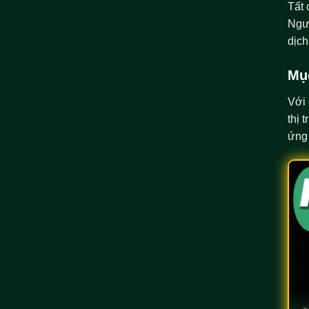
Tất 
Ngườ
dịch
Mục
Với 
thị 
ứng