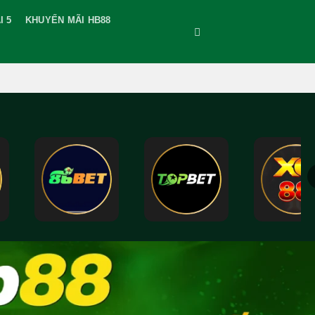
I 5
KHUYẾN MÃI HB88