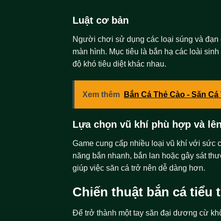
Luật cơ bản
Người chơi sử dụng các loại súng và đạn đ
màn hình. Mục tiêu là bắn hạ các loài sinh 
độ khó tiêu diệt khác nhau.
Xem thêm
Bắn Cá Thẻ Cào - Săn C
Lựa chọn vũ khí phù hợp và lê
Game cung cấp nhiều loại vũ khí với sức 
năng bắn nhanh, bắn lan hoặc gây sát thư
giúp việc săn cá trở nên dễ dàng hơn.
Chiến thuật bắn cá tiểu 
Để trở thành một tay săn đại dương cừ khô