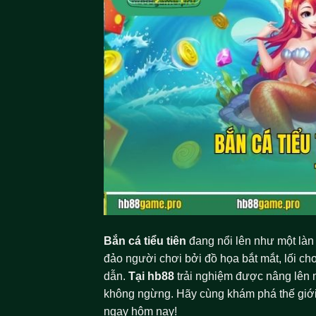
Bắn cá tiểu tiên
đang nổi lên như một làn 
đảo người chơi bởi đồ họa bắt mắt, lối ch
dẫn.
Tại hb88
trải nghiệm được nâng lên 
không ngừng. Hãy cùng khám phá thế giới
ngay hôm nay!