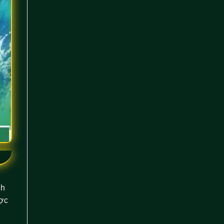
nh
ược