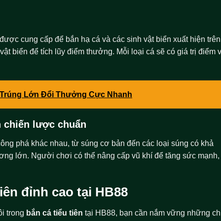
ược cung cấp để bắn hạ cá và các sinh vật biển xuất hiện trên
vật biển để tích lũy điểm thưởng. Mỗi loại cá sẽ có giá trị điểm 
á Trúng Lớn Đổi Thưởng Cực Nhanh
n chiến lược chuẩn
công phá khác nhau, từ súng cơ bản đến các loại súng có khả
ơng lớn. Người chơi có thể nâng cấp vũ khí để tăng sức mạnh,
tiên đỉnh cao tại HB88
i trong
bắn cá tiểu tiên
tại HB88, bạn cần nắm vững những ch