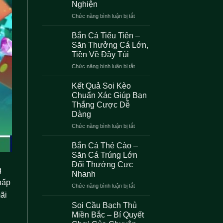
Nghiện
ở
Chức năng bình luận bị tắt
Đá
Gà
Bắn Cá Tiểu Tiên –
Trực
Săn Thưởng Cá Lớn,
Tiếp
Tiền Về Đầy Túi
Thomo
ở
Chức năng bình luận bị tắt
–
Bắn
Chơi
Cá
Là
Kết Quả Soi Kèo
Tiểu
Sẽ
Chuẩn Xác Giúp Bạn
Tiên
Ghiền,
Thắng Cược Dễ
–
Ghiền
Dàng
Săn
Là
Thưởng
Nghiện
ở
Chức năng bình luận bị tắt
Cá
Kết
Lớn,
Quả
Bắn Cá Thẻ Cào –
Tiền
Soi
Săn Cá Trúng Lớn
Về
Kèo
Đổi Thưởng Cực
Đầy
Chuẩn
g
Nhanh
Túi
Xác
hấp
Giúp
ở
Chức năng bình luận bị tắt
Bạn
ãi
Bắn
Thắng
Cá
Soi Cầu Bạch Thủ
Cược
Thẻ
Miền Bắc – Bí Quyết
Dễ
Cào