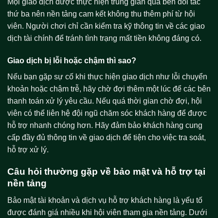
Mọi giao dịch được thực hiện trung gian qua bên đối tác
thứ ba nên nền tảng cam kết không thu thêm phí từ hội
viên. Người chơi chỉ cần kiểm tra kỹ thông tin về các giao
dịch tài chính để tránh tình trạng mất tiền không đáng có.
Giao dịch bị lỗi hoặc chậm thì sao?
Nếu bạn gặp sự cố khi thực hiện giao dịch như lỗi chuyển
khoản hoặc chậm trễ, hãy chờ đợi thêm một lúc để các bên
thanh toán xử lý yêu cầu. Nếu quá thời gian chờ đợi, hội
viên có thể liên hệ đội ngũ chăm sóc khách hàng để được
hỗ trợ nhanh chóng hơn. Hãy đảm bảo khách hàng cung
cấp đầy đủ thông tin về giao dịch để tiện cho việc tra soát,
hỗ trợ xử lý.
Câu hỏi thường gặp về bảo mật và hỗ trợ tại
nền tảng
Bảo mật tài khoản và dịch vụ hỗ trợ khách hàng là yếu tố
được đánh giá nhiều khi hội viên tham gia nền tảng. Dưới