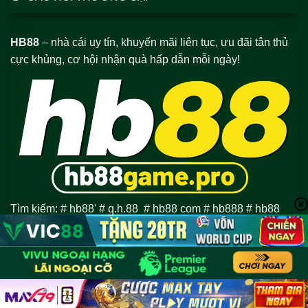
HB88
– nhà cái uy tín, khuyến mãi liên tục, ưu đãi tân thủ
cực khủng, cơ hội nhận quà hấp dẫn mỗi ngày!
Tìm kiếm: # hb88' # q.h.88 # hb88 com # hb888 # hb88
casino # hb88 tặng 100k # hb88 club # hb88 app # tại
hb88 # hb88 casino login # hb88 hiện đang mở # fo88 Đối
tác uy tín:
Sunwin