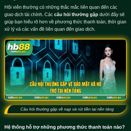
Hội viên thường có những thắc mắc liên quan đến các
giao dịch tài chính. Các
câu hỏi thường gặp
dưới đây sẽ
giúp bạn hiểu rõ hơn về phương thức thanh toán, thời gian
xử lý và các vấn đề liên quan đến giao dịch.
Câu hỏi thường gặp về nạp và rút tiền tại nền tảng
Hệ thống hỗ trợ những phương thức thanh toán nào?