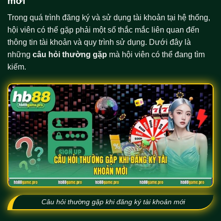
mới
Trong quá trình đăng ký và sử dụng tài khoản tại hệ thống,
hội viên có thể gặp phải một số thắc mắc liên quan đến
thông tin tài khoản và quy trình sử dụng. Dưới đây là
những
câu hỏi thường gặp
mà hội viên có thể đang tìm
kiếm.
Câu hỏi thường gặp khi đăng ký tài khoản mới