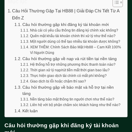
Mục lục
Câu Hỏi Thường Gặp Tại HB88 | Giải Đáp Chi Tiết Từ A
Đến Z
Câu hỏi thường gặp khi đăng ký tài khoản mới
Nhà cái có yêu cầu thông tin đăng ký chính xác không?
Quên mật khẩu tài khoản chính thì xử lý như thế nào?
Một người dùng có thể tạo nhiều tài khoản được không?
XEM THÊM: Chính Sách Bảo Mật Hb88 – Cam Kết 100%
Vì Người Dùng
Câu hỏi thường gặp về nạp và rút tiền tại nền tảng
Hệ thống hỗ trợ những phương thức thanh toán nào?
Thời gian xử lý nạp/rút tiền mất thời gian bao lâu?
Thực hiện giao dịch tài chính có mất phí không?
Giao dịch bị lỗi hoặc chậm thì sao?
Câu hỏi thường gặp về bảo mật và hỗ trợ tại nền
tảng
Nền tảng bảo mật thông tin người chơi như thế nào?
Liên hệ với bộ phận chăm sóc khách hàng như thế nào?
Kết luận
Câu hỏi thường gặp khi đăng ký tài khoản