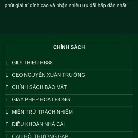
phút giải trí đỉnh cao và nhận nhiều ưu đãi hấp dẫn nhất.
CHÍNH SÁCH
GIỚI THIỆU HB88
CEO NGUYỄN XUÂN TRƯỜNG
CHÍNH SÁCH BẢO MẬT
GIẤY PHÉP HOẠT ĐỘNG
MIỄN TRỪ TRÁCH NHIỆM
ĐIỀU KHOẢN NHÀ CÁI
CÂU HỎI THƯỜNG GẶP