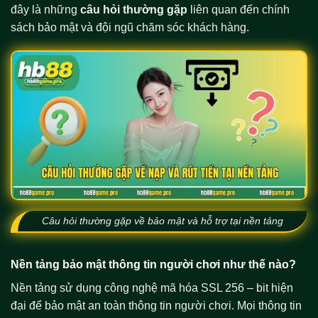
đây là những
câu hỏi thường gặp
liên quan đến chính
sách bảo mật và đội ngũ chăm sóc khách hàng.
Câu hỏi thường gặp về bảo mật và hỗ trợ tại nền tảng
Nền tảng bảo mật thông tin người chơi như thế nào?
Nền tảng sử dụng công nghệ mã hóa SSL 256 – bit hiện
đại để bảo mật an toàn thông tin người chơi. Mọi thông tin