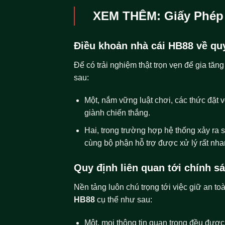
XEM THÊM:
Giấy Phép
Điều khoản nhà cái HB88 về qu
Để có trải nghiệm thật trọn vẹn để gia tă
sau:
Một, nắm vững luật chơi, các thức đặt v
giành chiến thắng.
Hai, trong trường hợp hệ thống xảy ra s
cùng bộ phận hỗ trợ được xử lý rất nh
Quy định liên quan tới chính s
Nền tảng luôn chú trọng tới việc giữ an to
HB88
cụ thể như sau:
Một, mọi thông tin quan trọng đều được 