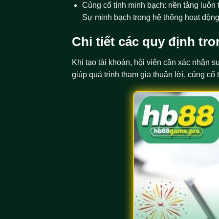
Củng cố tính minh bạch: nền tảng luôn t
Sự minh bạch trong hệ thống hoạt động 
Chi tiết các quy định tr
Khi tạo tài khoản, hội viên cần xác nhận 
giúp quá trình tham gia thuận lời, củng cố 