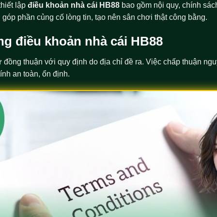
hiết lập
điều khoản nhà cái HB88
bao gồm nội quy, chính sách,
góp phần củng cố lòng tin, tạo nên sân chơi thật công bằng.
ong điều khoản nhà cái HB88
sự đồng thuận với quy định do địa chỉ đề ra. Việc chấp thuận ng
tính an toàn, ổn định.