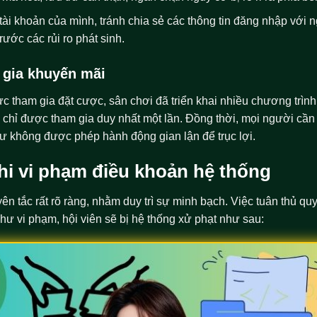
tài khoản của mình, tránh chia sẻ các thông tin đăng nhập với 
rước các rủi ro phát sinh.
m gia khuyến mãi
ực tham gia đặt cược, sân chơi đã triển khai nhiều chương trìn
 chỉ được tham gia duy nhất một lần. Đồng thời, mọi người cần t
 không được phép hành động gian lận để trục lợi.
hi vi phạm điều khoản hệ thống
ên tắc rất rõ ràng, nhằm duy trì sự minh bạch. Việc tuân thủ q
như vi phạm, hội viên sẽ bị hệ thống xử phạt như sau: