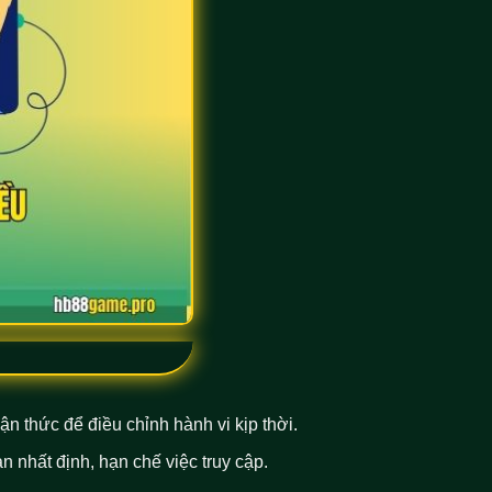
n thức để điều chỉnh hành vi kịp thời.
 nhất định, hạn chế việc truy cập.