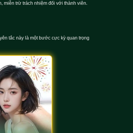
 miễn trừ trách nhiệm đối với thành viên.
uyên tắc này là một bước cực kỳ quan trọng