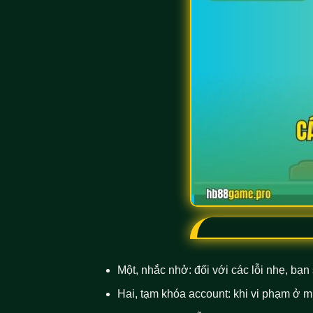
Một, nhắc nhở: đối với các lỗi nhẹ, bạ
Hai, tạm khóa account: khi vi phạm ở m