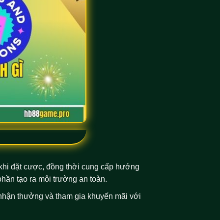
 khi đặt cược, đồng thời cung cấp hướng
phần tạo ra môi trường an toàn.
c nhận thưởng và tham gia khuyến mãi với