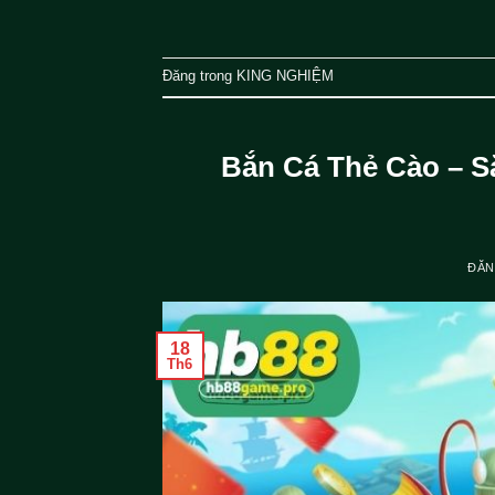
Đăng trong
KING NGHIỆM
Bắn Cá Thẻ Cào – 
ĐĂN
18
Th6