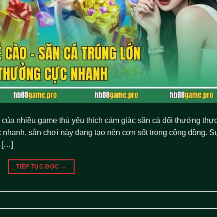
 của nhiều game thủ yêu thích cảm giác săn cá đổi thưởng thực
 nhanh, sân chơi này đang tạo nên cơn sốt trong cộng đồng. S
 […]
TIẾP TỤC ĐỌC
→