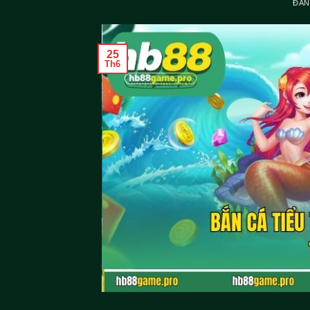
ĐĂN
25
Th6