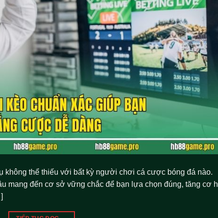
ụ không thể thiếu với bất kỳ người chơi cá cược bóng đá nào.
sâu mang đến cơ sở vững chắc để bạn lựa chọn đúng, tăng cơ h
]