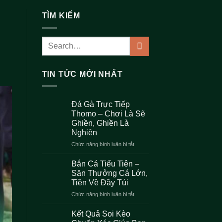
TÌM KIẾM
TIN TỨC MỚI NHẤT
Đá Gà Trực Tiếp
Thomo – Chơi Là Sẽ
Ghiền, Ghiền Là
Nghiện
ở
Chức năng bình luận bị tắt
Đá
Gà
Bắn Cá Tiểu Tiên –
Trực
Săn Thưởng Cá Lớn,
Tiếp
Tiền Về Đầy Túi
Thomo
ở
Chức năng bình luận bị tắt
–
Bắn
Chơi
Cá
Là
Kết Quả Soi Kèo
Tiểu
Sẽ