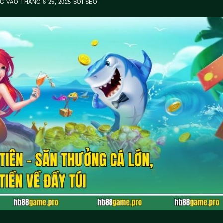
G VÀO
THÁNG 6 25, 2025
BỞI
SEO
Kinh nghiệm khi tham gia các dịch vụ cần ghi nhớ