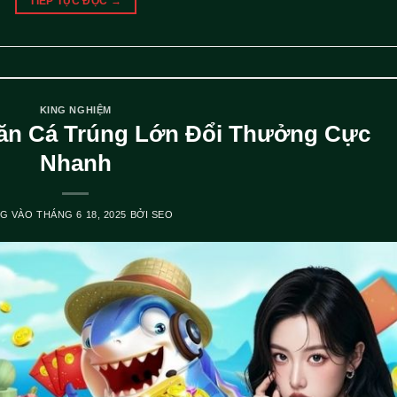
TIẾP TỤC ĐỌC
→
KING NGHIỆM
Săn Cá Trúng Lớn Đổi Thưởng Cực
Nhanh
G VÀO
THÁNG 6 18, 2025
BỞI
SEO