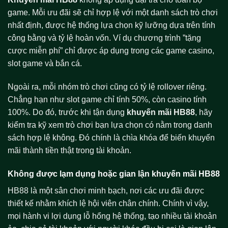
game. Mỗi ưu đãi sẽ chỉ hợp lệ với một danh sách trò chơi
nhất định, được hệ thống lựa chọn kỹ lưỡng dựa trên tính
công bằng và tỷ lệ hoàn vốn. Ví dụ chương trình ”tặng
cược miễn phí” chỉ được áp dụng trong các game casino,
slot game và bắn cá.
Ngoài ra, mỗi nhóm trò chơi cũng có tỷ lệ rollover riêng.
Chẳng hạn như slot game chỉ tính 50%, còn casino tính
100%. Do đó, trước khi tận dụng
khuyến mãi HB88
, hãy
kiểm tra kỹ xem trò chơi bạn lựa chọn có nằm trong danh
sách hợp lệ không. Đó chính là chìa khóa để biến khuyến
mãi thành tiền thật trong tài khoản.
Không được lạm dụng hoặc gian lận khuyến mãi HB88
HB88 là một sân chơi minh bạch, nơi các ưu đãi được
thiết kế nhằm khích lệ hội viên chân chính. Chính vì vậy,
mọi hành vi lợi dụng lỗ hổng hệ thống, tạo nhiều tài khoản