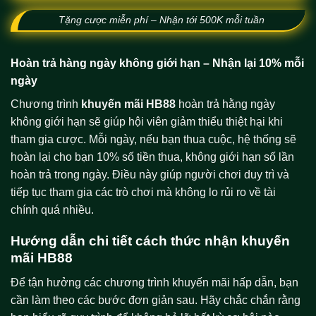
Tặng cược miễn phí – Nhận tới 500K mỗi tuần
Hoàn trả hàng ngày không giới hạn – Nhận lại 10% mỗi
ngày
Chương trình
khuyến mãi HB88
hoàn trả hằng ngày
không giới hạn sẽ giúp hội viên giảm thiểu thiệt hại khi
tham gia cược. Mỗi ngày, nếu bạn thua cuộc, hệ thống sẽ
hoàn lại cho bạn 10% số tiền thua, không giới hạn số lần
hoàn trả trong ngày. Điều này giúp người chơi duy trì và
tiếp tục tham gia các trò chơi mà không lo rủi ro về tài
chính quá nhiều.
Hướng dẫn chi tiết cách thức nhận khuyến
mãi HB88
Để tận hưởng các chương trình khuyến mãi hấp dẫn, bạn
cần làm theo các bước đơn giản sau. Hãy chắc chắn rằng