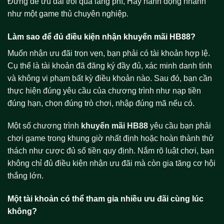
Đừng để ưu đãi trôi qua lãng phí, Hãy hành động nhanh
như một game thủ chuyên nghiệp.
Làm sao để đủ điều kiện nhận khuyến mãi HB88?
Muốn nhận ưu đãi trọn vẹn, bạn phải có tài khoản hợp lệ.
Cụ thể là tài khoản đã đăng ký đầy đủ, xác minh danh tính
và không vi phạm bất kỳ điều khoản nào. Sau đó, bạn cần
thực hiện đúng yêu cầu của chương trình như nạp tiền
đúng hạn, chọn đúng trò chơi, nhập đúng mã nếu có.
Một số chương trình
khuyến mãi HB88
yêu cầu bạn phải
chơi game trong khung giờ nhất định hoặc hoàn thành thử
thách như cược đủ số tiền quy định. Nắm rõ luật chơi, bạn
không chỉ đủ điều kiện nhận ưu đãi mà còn gia tăng cơ hội
thắng lớn.
Một tài khoản có thể tham gia nhiều ưu đãi cùng lúc
không?