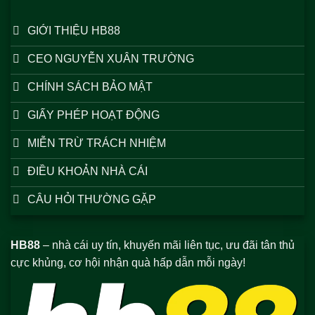
GIỚI THIỆU HB88
CEO NGUYỄN XUÂN TRƯỜNG
CHÍNH SÁCH BẢO MẬT
GIẤY PHÉP HOẠT ĐỘNG
MIỄN TRỪ TRÁCH NHIỆM
ĐIỀU KHOẢN NHÀ CÁI
CÂU HỎI THƯỜNG GẶP
HB88
– nhà cái uy tín, khuyến mãi liên tục, ưu đãi tân thủ
cực khủng, cơ hội nhận quà hấp dẫn mỗi ngày!