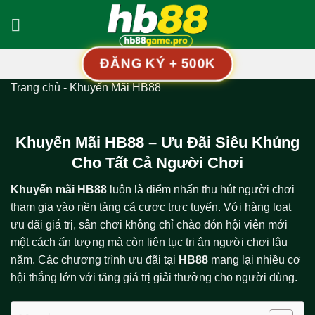
Bỏ
qua
nội
ĐĂNG KÝ + 500K
dung
Trang chủ
-
Khuyến Mãi HB88
Khuyến Mãi HB88 – Ưu Đãi Siêu Khủng
Cho Tất Cả Người Chơi
Khuyến mãi HB88
luôn là điểm nhấn thu hút người chơi
tham gia vào nền tảng cá cược trực tuyến. Với hàng loạt
ưu đãi giá trị, sân chơi không chỉ chào đón hội viên mới
một cách ấn tượng mà còn liên tục tri ân người chơi lâu
năm. Các chương trình ưu đãi tại
HB88
mang lại nhiều cơ
hội thắng lớn với tăng giá trị giải thưởng cho người dùng.