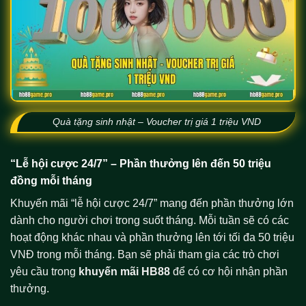
Quà tặng sinh nhật – Voucher trị giá 1 triệu VND
“Lễ hội cược 24/7” – Phần thưởng lên đến 50 triệu
đồng mỗi tháng
Khuyến mãi “lễ hội cược 24/7” mang đến phần thưởng lớn
dành cho người chơi trong suốt tháng. Mỗi tuần sẽ có các
hoạt động khác nhau và phần thưởng lên tới tối đa 50 triệu
VNĐ trong mỗi tháng. Bạn sẽ phải tham gia các trò chơi
yêu cầu trong
khuyến mãi HB88
để có cơ hội nhận phần
thưởng.