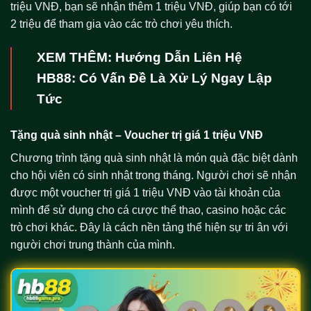
triệu VNĐ, bạn sẽ nhận thêm 1 triệu VNĐ, giúp bạn có tới
2 triệu để tham gia vào các trò chơi yêu thích.
XEM THÊM:
Hướng Dẫn Liên Hệ
HB88: Có Vấn Đề Là Xử Lý Ngay Lập
Tức
Tặng quà sinh nhật – Voucher trị giá 1 triệu VNĐ
Chương trình tặng quà sinh nhật là món quà đặc biệt dành
cho hội viên có sinh nhật trong tháng. Người chơi sẽ nhận
được một voucher trị giá 1 triệu VNĐ vào tài khoản của
mình để sử dụng cho cá cược thể thao, casino hoặc các
trò chơi khác. Đây là cách nền tảng thể hiện sự tri ân với
người chơi trung thành của mình.