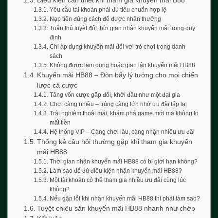
Điều kiện cần thiết khi tham gia khuyến mãi B88
Yêu cầu tài khoản phải đủ tiêu chuẩn hợp lệ
Nạp tiền đúng cách để được nhận thưởng
Tuân thủ tuyệt đối thời gian nhận khuyến mãi trong quy
định
Chi áp dụng khuyến mãi đối với trò chơi trong danh
sách
Không được lạm dụng hoặc gian lận khuyến mãi HB88
Khuyến mãi HB88 – Đòn bẩy lý tưởng cho mọi chiến
lược cá cược
Tăng vốn cược gấp đôi, khởi đầu như một đại gia
Chơi càng nhiều – trúng càng lớn nhờ ưu đãi lặp lại
Trải nghiệm thoải mái, khám phá game mới mà không lo
mất tiền
Hệ thống VIP – Càng chơi lâu, càng nhận nhiều ưu đãi
Thống kê câu hỏi thường gặp khi tham gia khuyến
mãi HB88
Thời gian nhận khuyến mãi HB88 có bị giới hạn không?
Làm sao để đủ điều kiện nhận khuyến mãi HB88?
Một tài khoản có thể tham gia nhiều ưu đãi cùng lúc
không?
Nếu gặp lỗi khi nhận khuyến mãi HB88 thì phải làm sao?
Tuyệt chiêu săn khuyến mãi HB88 nhanh như chớp