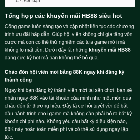
Kết luận
Tổng hợp các khuyến mãi HB88 siêu hot
Cổng game luôn sáng tạo và cập nhật liên tục các chương
trình ưu đãi hấp dẫn. Giúp hội viên không chỉ gia tăng vốn
cược mà còn có thể thử nghiệm các tựa game mới mà
không lo mất tiền. Dưới đây là những
khuyến mãi HB88
đang cực kỳ hot mà bạn không thể bỏ qua.
Chào đón hội viên mới bằng 88K ngay khi đăng ký
thành công
Ngay khi bạn đăng ký thành viên mới tại sân chơi, bạn sẽ
nhận ngay 88K vào tài khoản của mình như một món quà
chào đón từ thương hiệu. Đây là cơ hội tuyệt vời để bắt
đầu hành trình chơi game mà không cần phải bỏ ra bất kỳ
khoản chi phí nào. Không yêu cầu bất kỳ điều kiện nào,
88K này hoàn toàn miễn phí và có thể sử dụng ngay lập
tức.