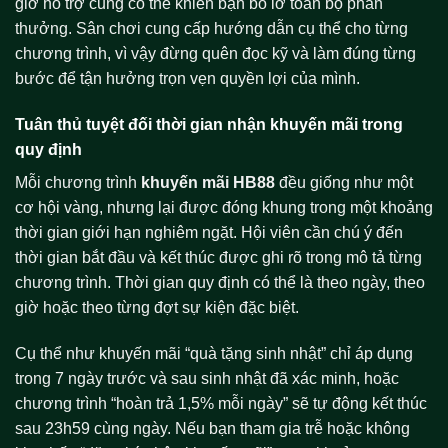
giờ hỗ trợ cũng có thể khiến bạn bỏ lỡ toàn bộ phần
thưởng. Sân chơi cung cấp hướng dẫn cụ thể cho từng
chương trình, vì vậy đừng quên đọc kỹ và làm đúng từng
bước để tận hưởng trọn vẹn quyền lợi của mình.
Tuân thủ tuyệt đối thời gian nhận khuyến mãi trong
quy định
Mỗi chương trình
khuyến mãi HB88
đều giống như một
cơ hội vàng, nhưng lại được đóng khung trong một khoảng
thời gian giới hạn nghiêm ngặt. Hội viên cần chú ý đến
thời gian bắt đầu và kết thúc được ghi rõ trong mô tả từng
chương trình. Thời gian quy định có thể là theo ngày, theo
giờ hoặc theo từng đợt sự kiện đặc biệt.
Cụ thể như khuyến mãi “quà tặng sinh nhật” chỉ áp dụng
trong 7 ngày trước và sau sinh nhật đã xác minh, hoặc
chương trình “hoàn trả 1,5% mỗi ngày” sẽ tự động kết thúc
sau 23h59 cùng ngày. Nếu bạn tham gia trễ hoặc không