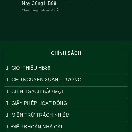
Siêu
Cao
Nay Cùng HB88
Số
Tốc
&
May
ở
Chức năng bình luận bị tắt
Giải
Đổi
Mắn
Nổ
Trí
Thưởng
Hũ
Cực
Thần
Tài
Đỉnh
Tốc
Xỉu
–
–
Trúng
Bùng
Thưởng
Nổ
Tích
Xu
Tắc
CHÍNH SÁCH
Vàng,
Đổi
Đời
GIỚI THIỆU HB88
Hôm
Nay
CEO NGUYỄN XUÂN TRƯỜNG
Cùng
HB88
CHÍNH SÁCH BẢO MẬT
GIẤY PHÉP HOẠT ĐỘNG
MIỄN TRỪ TRÁCH NHIỆM
ĐIỀU KHOẢN NHÀ CÁI