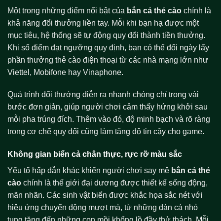
Một trong những điểm nổi bật của
bắn cả thẻ cào
chính là
khả năng đổi thưởng liền tay. Mỗi khi bạn hạ được một
mục tiêu, hệ thống sẽ tự động quy đổi thành tiền thưởng.
Khi số điểm đạt ngưỡng quy định, bạn có thể đổi ngày lấy
phần thưởng thẻ cào điện thoại từ các nhà mạng lớn như
Viettel, Mobifone hay Vinaphone.
Quá trình đổi thưởng diễn ra nhanh chóng chỉ trong vài
bước đơn giản, giúp người chơi cảm thấy hứng khởi sau
mỗi pha trúng đích. Thêm vào đó, độ minh bạch và rõ ràng
trong cơ chế quy đổi cũng làm tăng độ tin cậy cho game.
Không gian biển cả chân thực, rực rỡ màu sắc
Yếu tố hấp dẫn khác khiến người chơi say mê
bắn cá thẻ
cào
chính là thế giới đại dương được thiết kế sống động,
mãn nhãn. Các sinh vật biển được khắc họa sắc nét với
hiệu ứng chuyển động mượt mà, từ những đàn cá nhỏ
tung tăng đến những con mồi khổng lồ đầy thử thách. Mỗi