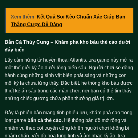
Xem thêm
Kết Quả Soi Kèo Chuẩn Xác Giúp Bạn
Thắng Cược Dễ Dàng
Bắn Cá Thủy Cung – Khám phá kho báu thẻ cào dưới
đáy biển
Lấy cảm hứng từ huyền thoại Atlantis, tựa game này mở ra
một thế giới kỳ ảo dưới lòng biển sâu. Người chơi sẽ đồng
hành cùng những sinh vật biển phát sáng và những con
mồi kỳ lạ chưa từng thấy. Đặc biệt, hệ thống kho báu được
thiết kế ẩn sâu trong các màn chơi, nơi bạn có thể tìm thấy
những chiếc gương chứa phần thưởng giá trị lớn.
Đây là phiên bản mang tính phiêu lưu, khám phá cao trong
loạt game
bắn cá thẻ cào
. Hệ thống bản đồ mở rộng và
nhiệm vụ theo cốt truyện cũng khiến người chơi không bị
nhàm chán. Với đồ họa lung linh và âm nhạc kỳ ảo, tựa