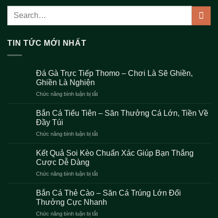
TIN TỨC MỚI NHẤT
Đá Gà Trực Tiếp Thomo – Chơi Là Sẽ Ghiền,
Ghiền Là Nghiện
ở
Chức năng bình luận bị tắt
Đá
Gà
Bắn Cá Tiểu Tiên – Săn Thưởng Cá Lớn, Tiền Về
Trực
Đầy Túi
Tiếp
ở
Chức năng bình luận bị tắt
Thomo
Bắn
–
Cá
Chơi
Kết Quả Soi Kèo Chuẩn Xác Giúp Bạn Thắng
Tiểu
Là
Cược Dễ Dàng
Tiên
Sẽ
ở
Chức năng bình luận bị tắt
–
Ghiền,
Kết
Săn
Ghiền
Quả
Thưởng
Bắn Cá Thẻ Cào – Săn Cá Trúng Lớn Đổi
Là
Soi
Cá
Thưởng Cực Nhanh
Nghiện
Kèo
Lớn,
ở
Chức năng bình luận bị tắt
Chuẩn
Tiền