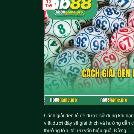
13
Th5
Cách giải đen lô đề được sử dụng khi bạn 
viết dưới đây sẽ giải thích và hướng dẫn c
thưởng lớn, tối ưu vốn hiệu quả. Đừng […