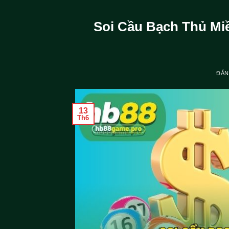
Soi Cầu Bạch Thủ Mi
ĐĂN
13
Th6