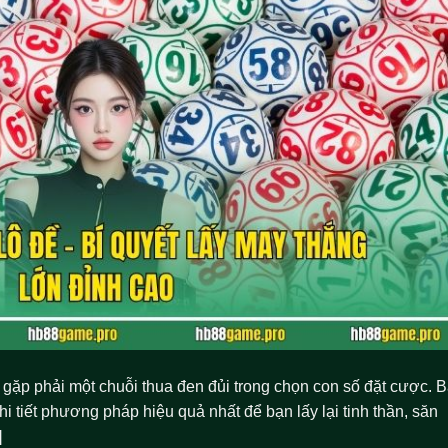
gặp phải một chuỗi thua đen đủi trong chọn con số đặt cược. B
hi tiết phương pháp hiệu quả nhất để bạn lấy lại tinh thần, săn
]