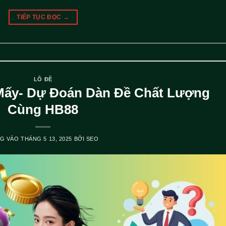
TIẾP TỤC ĐỌC
→
LÔ ĐỀ
Mấy- Dự Đoán Dàn Đề Chất Lượng
Cùng HB88
G VÀO
THÁNG 5 13, 2025
BỞI
SEO