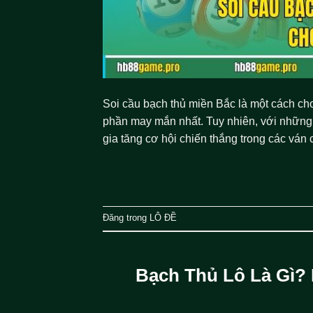
Đây là hình thức cơ bản và phổ biến nhất
cho hình thức này thư
Soi cầu bạch thủ miền Bắc là một cách chơ
phần may mắn nhất. Tuy nhiên, với những
gia tăng cơ hội chiến thắng trong các ván 
Khác với đánh đề trong
lô đề
, đánh lô ch
trong bảng kết quả xổ số (ví dụ: 27 giải 
Đăng trong
LÔ ĐỀ
Lô xiên là hình thức cược phức tạp hơn, đ
cặp số đã chọn phải cùng xuất hiện trong
Bạch Thủ Lô Là Gì?