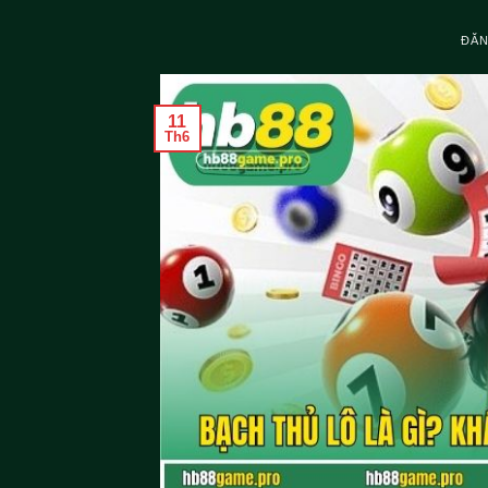
Lô trượt là một biến thể thú vị, nơi ng
ĐĂ
bảng kết quả. Đây là một hình 
Nhữ
11
Th6
Một hình thức khác được tin tưởng nhiều 
cụ thể. Tuy nh