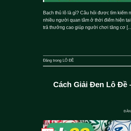
Bạch thủ lô là gì? Câu hỏi được tìm kiếm 
nhiều người quan tâm ở thời điểm hiện tại
trả thưởng cao giúp người chơi tăng cơ [
Đăng trong
LÔ ĐỀ
Ngoài ra, còn có những phương pháp dựa
phương pháp này đều thể 
Cách Giải Đen Lô Đề 
Lô đề
tại HB88 là một trò chơi mang tính g
ĐĂN
kinh nghiệm chơi nh