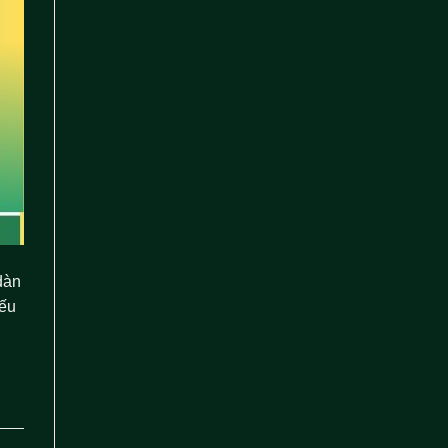
dàn
yếu