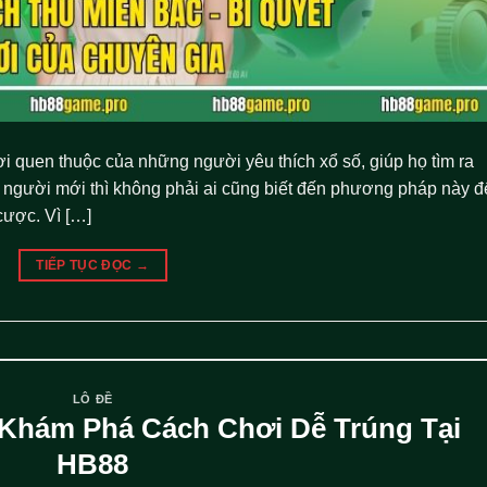
Đánh đề
 của
lô đề.
Người chơi dự đoán hai số cuối của giải đặc biệt trong
ờng khá cao so với số vốn bỏ ra, tuy nhiên, xác suất trúng thưở
i quen thuộc của những người yêu thích xổ số, giúp họ tìm ra
Đánh lô
 người mới thì không phải ai cũng biết đến phương pháp này đ
cược. Vì […]
ỉ tập trung vào giải đặc biệt, đánh lô cho phép người chơi dự đo
ở miền Bắc). Nếu con số bạn chọn xuất hiện ở bất kỳ giải nào, b
TIẾP TỤC ĐỌC
→
lên nếu con số đó xuất hiện nhiều lần.
Lô xiên
òi hỏi người chơi phải chọn đồng thời nhiều cặp số (xiên 2, xiê
 bảng kết quả xổ số. Mặc dù tỷ lệ trúng thấp, nhưng phần thưởng
LÔ ĐỀ
những người chơi thích mạo hiểm và có khả năng phân tích tốt
 Khám Phá Cách Chơi Dễ Trúng Tại
HB88
Lô trượt