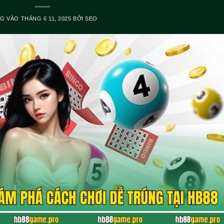
ười chơi tại HB88 đặt cược vào những con số để thắng cược, tất 
NG VÀO
THÁNG 6 11, 2025
BỞI
SEO
thức đòi hỏi sự phân tích ngược và đôi khi dựa vào những thống
ng phương pháp tiếp cận lô đề phổ 
nhất là giải mã giấc mơ. Những hình ảnh, sự kiện xuất hiện tro
iên, việc giải mã này mang tính chủ quan và không có cơ sở kh