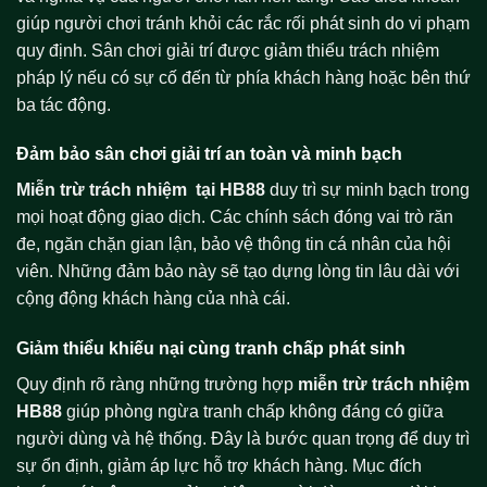
giúp người chơi tránh khỏi các rắc rối phát sinh do vi phạm
quy định. Sân chơi giải trí được giảm thiểu trách nhiệm
pháp lý nếu có sự cố đến từ phía khách hàng hoặc bên thứ
ba tác động.
Đảm bảo sân chơi giải trí an toàn và minh bạch
Miễn trừ trách nhiệm tại
HB88
duy trì sự minh bạch trong
mọi hoạt động giao dịch. Các chính sách đóng vai trò răn
đe, ngăn chặn gian lận, bảo vệ thông tin cá nhân của hội
viên. Những đảm bảo này sẽ tạo dựng lòng tin lâu dài với
cộng động khách hàng của nhà cái.
Giảm thiểu khiếu nại cùng tranh chấp phát sinh
Quy định rõ ràng những trường hợp
miễn trừ trách nhiệm
HB88
giúp phòng ngừa tranh chấp không đáng có giữa
người dùng và hệ thống. Đây là bước quan trọng để duy trì
sự ổn định, giảm áp lực hỗ trợ khách hàng. Mục đích