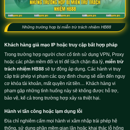
Những trường hợp bị miễn trừ trách nhiệm HB88
Khách hàng giả mạo IP hoặc truy cập bất hợp pháp
Trong trường hợp người chơi cố tình sử dụng VPN, Proxy
hoặc các phần mềm đổi vị trí để lách chặn địa lý,
miễn trừ
trách nhiệm HB88
sẽ tự động áp dụng. Các hành vi truy
cập trái phép vi phạm các quy định chung sẽ dẫn đến nguy
cơ khóa tài khoản, mất quyền rút tiền… Khách hàng vi
phạm gặp những tình huống này sẽ không được hỗ trợ,
bảo vệ, kể cả trong trường hợp xảy ra thiệt hại.
Hành vi tấn công hoặc lạm dụng lỗi
Địa chỉ nghiêm cấm mọi hành vi xâm nhập trái phép hệ
thống, sử dụng phần mềm gian lận hoặc khai thác lỗ hổng