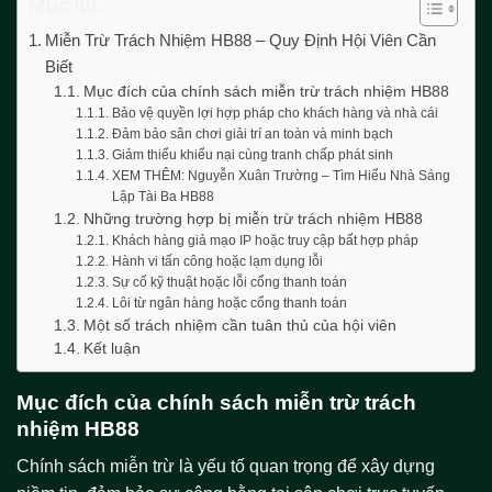
Mục lục
Miễn Trừ Trách Nhiệm HB88 – Quy Định Hội Viên Cần
Biết
Mục đích của chính sách miễn trừ trách nhiệm HB88
Bảo vệ quyền lợi hợp pháp cho khách hàng và nhà cái
Đảm bảo sân chơi giải trí an toàn và minh bạch
Giảm thiểu khiếu nại cùng tranh chấp phát sinh
XEM THÊM: Nguyễn Xuân Trường – Tìm Hiểu Nhà Sáng
Lập Tài Ba HB88
Những trường hợp bị miễn trừ trách nhiệm HB88
Khách hàng giả mạo IP hoặc truy cập bất hợp pháp
Hành vi tấn công hoặc lạm dụng lỗi
Sự cố kỹ thuật hoặc lỗi cổng thanh toán
Lôi từ ngân hàng hoặc cổng thanh toán
Một số trách nhiệm cần tuân thủ của hội viên
Kết luận
Mục đích của chính sách miễn trừ trách
nhiệm HB88
Chính sách
miễn trừ là yếu tố quan trọng để xây dựng