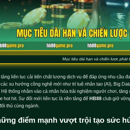
Mục tiêu dài hạn và chiến lược phát t
tảng liên tục cải tiến chất lượng dịch vụ để đáp ứng nhu cầu 
các xu hướng công nghệ mới như trí tuệ nhân tạo (AI), Big Dat
 Hệ thống nhằm vào cá nhân hóa trải nghiệm người chơi, tăng
 hot hit. Sự đổi mới liên tục là nền tảng để
HB88
club giữ vững
đối thủ cùng ngành.
ững điểm mạnh vượt trội tạo sức h