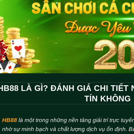
HB88 LÀ GÌ? ĐÁNH GIÁ CHI TIẾT
TÍN KHÔNG
HB88
là một trong những nền tảng giải trí trực tu
nhờ sự minh bạch và chất lượng dịch vụ ổn định. Bà