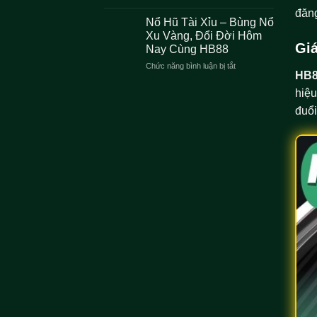
Xổ
Đỉnh
Số
đăng
Số
Cao
May
Nổ Hũ Tài Xỉu – Bùng Nổ
Siêu
&
Mắn
Xu Vàng, Đổi Đời Hôm
Tốc
Đổi
Giá
Nay Cùng HB88
Giải
Thưởng
ở
Chức năng bình luận bị tắt
Trí
Thần
HB
Nổ
Cực
Tốc
Hũ
Đỉnh
hiệu
Tài
–
đuổi
Xỉu
Trúng
–
Thưởng
Bùng
Tích
Nổ
Tắc
Xu
Vàng,
Đổi
Đời
Hôm
Nay
Cùng
HB88