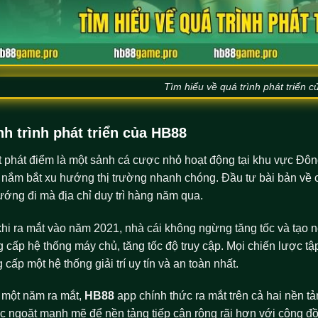
Tìm hiểu về quá trình phát triển 
h trình phát triển của HB88
 phát điểm là một sảnh cá cược nhỏ hoạt động tại khu vực Đôn
nắm bắt xu hướng thị trường nhanh chóng. Đầu tư bài bản về c
ướng đi mà địa chỉ duy trì hàng năm qua.
hi ra mắt vào năm 2021, nhà cái không ngừng tăng tốc và tạo 
 cấp hệ thống máy chủ, tăng tốc độ truy cập. Mọi chiến lược tậ
 cấp một hệ thống giải trí uy tín và an toàn nhất.
một năm ra mắt,
HB88
app chính thức ra mắt trên cả hai nền t
 ngoặt mạnh mẽ để nền tảng tiếp cận rộng rãi hơn với cộng đồ