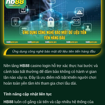
Ứng dụng công nghệ bảo mật dữ liệu tiên tiến hàng đầu
Nền tảng
HB88
casino login hỗ trợ xác thực hai bước và
cảnh báo bất thường để đảm bảo không có hành vi gian
lận nào xảy ra. Đây là ưu điểm nổi bật khiến người chơi
hoàn toàn yên tâm khi tham gia chơi lâu dài.
Tính năng cập nhật liên tục
HB88
luôn cố gắng cải tiến và cập nhiều hệ thống của