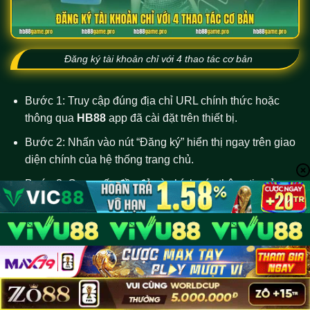
Đăng ký tài khoản chỉ với 4 thao tác cơ bản
Bước 1: Truy cập đúng địa chỉ URL chính thức hoặc
thông qua
HB88
app đã cài đặt trên thiết bị.
Bước 2: Nhấn vào nút “Đăng ký” hiển thị ngay trên giao
diện chính của hệ thống trang chủ.
Bước 3: Cung cấp đầy đủ và chính xác thông tin của
bạn vào biểu mẫu đăng ký hiển thị trên màn hình. Lưu ý
là nên chọn mật khẩu mạnh cho account của bạn.
Bước 4: Chọn đăng ký và xác thực theo yêu cầu để
hoàn tất quy trình 4 bước tạo tài khoản tham gia sân
chơi trực tuyến.
Quên mật khẩu tài khoản – hướng dẫn khôi phục