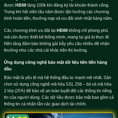
được
HB88
tặng 100k khi đăng ký tài khoản thành công.
Trong khi hội viên lâu năm được tận hưởng các chương
trình hoàn tiền, thưởng nạp và ưu đãi sinh nhật hàng năm.
Các chương trình ưu đãi tại
HB88
không chỉ phong phú
mà còn được thiết kế thông minh, mang lại giá trị thực tế.
Nền tảng đảm bảo không gài bẫy yêu cầu nhiều để nhận
thưởng như các nhà cái khác trên thị trường.
Ứng dụng công nghệ bảo mật dữ liệu tiên tiến hàng
đầu
Bảo mật là yếu tố mà hệ thống đầu tư mạnh mẽ nhất. Sân
chơi sử dụng công nghệ mã hóa SSL 256 – bit và mã hóa
2 lớp (2FA) để bảo vệ an toàn tuyệt đối các thông tin riêng
tin của người dùng. Các dữ liệu được bảo mật bao gồm cả
thông tin cá nhân lẫn các giao dịch tài chính.