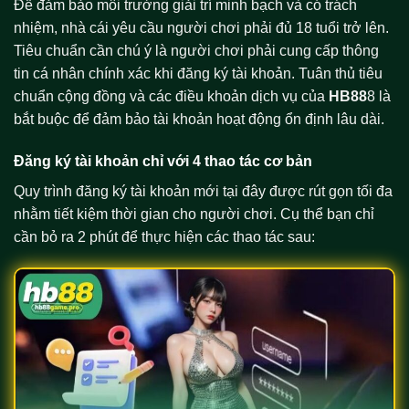
Để đảm bảo môi trường giải trí minh bạch và có trách
nhiệm, nhà cái yêu cầu người chơi phải đủ 18 tuổi trở lên.
Tiêu chuẩn cần chú ý là người chơi phải cung cấp thông
tin cá nhân chính xác khi đăng ký tài khoản. Tuân thủ tiêu
chuẩn cộng đồng và các điều khoản dịch vụ của
HB88
8 là
bắt buộc để đảm bảo tài khoản hoạt động ổn định lâu dài.
Đăng ký tài khoản chỉ với 4 thao tác cơ bản
Quy trình đăng ký tài khoản mới tại đây được rút gọn tối đa
nhằm tiết kiệm thời gian cho người chơi. Cụ thể bạn chỉ
cần bỏ ra 2 phút để thực hiện các thao tác sau: