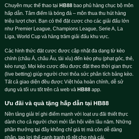
Chuyên mục thể thao tại
HB88
bao phủ hàng chục bộ môn
hấp dẫn. Tâm điểm là bóng đá – môn thua thu hút hàng
triệu lượt chơi. Bạn có thể đặt cược cho các giải đấu lớn
như Premier League, Champions League, Serie A, La
Liga, World Cup và hàng trăm giải đấu khu vực.
Các hình thức đặt cược được cập nhật đa dạng từ kèo
chính (châu Á, châu Âu, tài xỉu) đến kèo phụ (phạt góc, thẻ,
kèo rung). Mọi kèo cược đều được đặt theo thời gian thực
(live betting) giúp người chơi thỏa sức phân tích bảng kèo.
Tất cả giao diện đều được Việt hóa hoàn chỉnh, dễ sử
dụng và tối ưu tốt trên cả web và
HB88
app.
Ưu đãi và quà tặng hấp dẫn tại HB88
Nền tảng giải trí ghi điểm mạnh với loạt ưu đãi thiết thực
dành cho cả người chơi mới lẫn hội viên lâu năm. Những
phần thưởng tại đây không chỉ giá trị mà còn dễ dàng
nhận, tạo lợi thế cạnh tranh rõ rệt cho nhà cái.