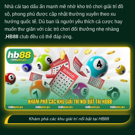
Nhà cái tạo dấu ấn mạnh mẽ nhờ kho trò chơi giải trí đồ
sộ, phong phú được cập nhật thường xuyên theo xu
hướng quốc tế. Dù bạn là người yêu thích cá cược hay
muốn thư giãn với các trò chơi đổi thưởng nhẹ nhàng
,
HB88
club đều có thể đáp ứng.
Khám phá các khu giải trí nổi bật tại HB88